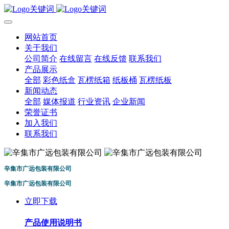
网站首页
关于我们
公司简介
在线留言
在线反馈
联系我们
产品展示
全部
彩色纸盒
瓦楞纸箱
纸板桶
瓦楞纸板
新闻动态
全部
媒体报道
行业资讯
企业新闻
荣誉证书
加入我们
联系我们
辛集市广远包装有限公司
辛集市广远包装有限公司
立即下载
产品使用说明书