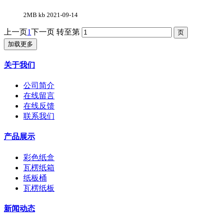
2MB kb
2021-09-14
上一页
1
下一页
转至第
加载更多
关于我们
公司简介
在线留言
在线反馈
联系我们
产品展示
彩色纸盒
瓦楞纸箱
纸板桶
瓦楞纸板
新闻动态