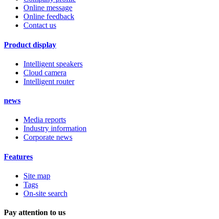
Online message
Online feedback
Contact us
Product display
Intelligent speakers
Cloud camera
Intelligent router
news
Media reports
Industry information
Corporate news
Features
Site map
Tags
On-site search
Pay attention to us