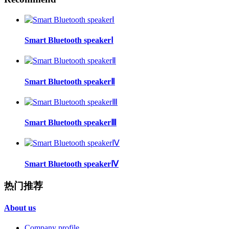
Smart Bluetooth speakerⅠ
Smart Bluetooth speakerⅡ
Smart Bluetooth speakerⅢ
Smart Bluetooth speakerⅣ
热门推荐
About us
Company profile