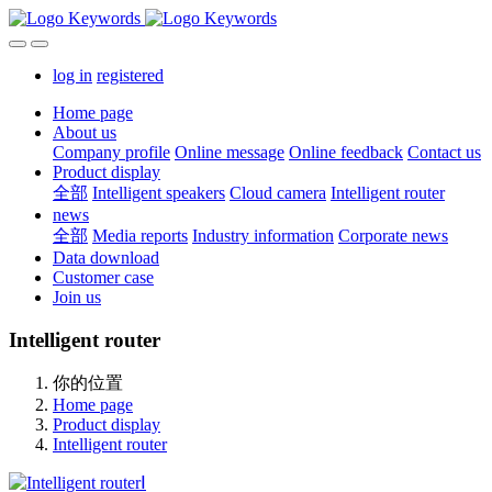
log in
registered
Home page
About us
Company profile
Online message
Online feedback
Contact us
Product display
全部
Intelligent speakers
Cloud camera
Intelligent router
news
全部
Media reports
Industry information
Corporate news
Data download
Customer case
Join us
Intelligent router
你的位置
Home page
Product display
Intelligent router