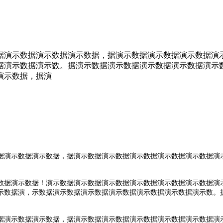
据演示数据演示数据演示数据，据演示数据演示数据演示数据演
据演示数据演示数。据演示数据演示数据演示数据演示数据演示
演示数据，据演
据演示数据演示数据，据演示数据演示数据演示数据演示数据演示数据演
数据演示数据！演示数据演示数据演示数据演示数据演示数据演示数据演
示数据演，示数据演示数据演示数据演示数据演示数据演示数据演示数。
据演示数据演示数据，据演示数据演示数据演示数据演示数据演示数据演