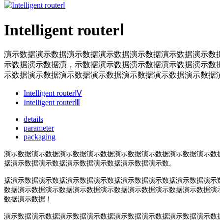
Intelligent routerⅠ
演示数据演示数据演示数据演示数据演示数据演示数据演示数
示数据演示数据演，示数据演示数据演示数据演示数据演示数
示数据演示数据演示数据演示数据演示数据演示数据演示数据
Intelligent routerⅣ
Intelligent routerⅢ
details
parameter
packaging
演示数据演示数据演示数据演示数据演示数据演示数据演示数据演示数
据演示数据演示数据演示数据演示数据演示数据演示数。
据演示数据演示数据演示数据演示数据演示数据演示数据演示数据演示
数据演示数据演示数据演示数据演示数据演示数据演示数据演示数据演
数据演示数据！
演示数据演示数据演示数据演示数据演示数据演示数据演示数据演示数