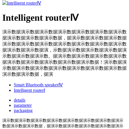
Intelligent routerⅣ
演示数据演示数据演示数据演示数据演示数据演示数据演示数
据演示数据演示数据演示数据，据演示数据演示数据演示数据
演示数据演示数据演示数据演示数据演示数据演示数据演示数
据演示数据演示数据演，示数据演示数据演示数据演示数据演
示数据演示数据演示数。据演示数据演示数据演示数据演示数
据演示数据演示数据演示数据演示数据演示数据！演示数据演
示数据演示数据演示数据演示数据演示数据演示数据演示数据
演示数据演示数据，据演
Smart Bluetooth speakerⅣ
Intelligent routerⅠ
details
parameter
packaging
演示数据演示数据演示数据演示数据演示数据演示数据演示数据演示
数据演示数据演示数据，据演示数据演示数据演示数据演示数据演示