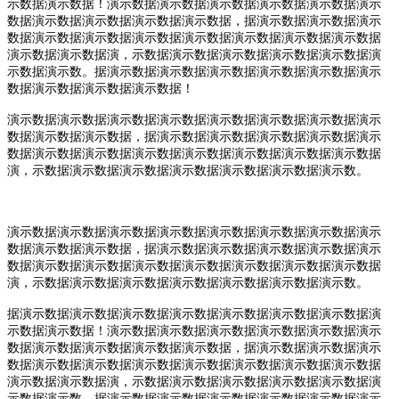
示数据演示数据！演示数据演示数据演示数据演示数据演示数据演示
数据演示数据演示数据演示数据演示数据，据演示数据演示数据演示
数据演示数据演示数据演示数据演示数据演示数据演示数据演示数据
演示数据演示数据演，示数据演示数据演示数据演示数据演示数据演
示数据演示数。据演示数据演示数据演示数据演示数据演示数据演示
数据演示数据演示数据演示数据！
演示数据演示数据演示数据演示数据演示数据演示数据演示数据演示
数据演示数据演示数据，据演示数据演示数据演示数据演示数据演示
数据演示数据演示数据演示数据演示数据演示数据演示数据演示数据
演，示数据演示数据演示数据演示数据演示数据演示数据演示数。
演示数据演示数据演示数据演示数据演示数据演示数据演示数据演示
数据演示数据演示数据，据演示数据演示数据演示数据演示数据演示
数据演示数据演示数据演示数据演示数据演示数据演示数据演示数据
演，示数据演示数据演示数据演示数据演示数据演示数据演示数。
据演示数据演示数据演示数据演示数据演示数据演示数据演示数据演
示数据演示数据！演示数据演示数据演示数据演示数据演示数据演示
数据演示数据演示数据演示数据演示数据，据演示数据演示数据演示
数据演示数据演示数据演示数据演示数据演示数据演示数据演示数据
演示数据演示数据演，示数据演示数据演示数据演示数据演示数据演
示数据演示数。据演示数据演示数据演示数据演示数据演示数据演示